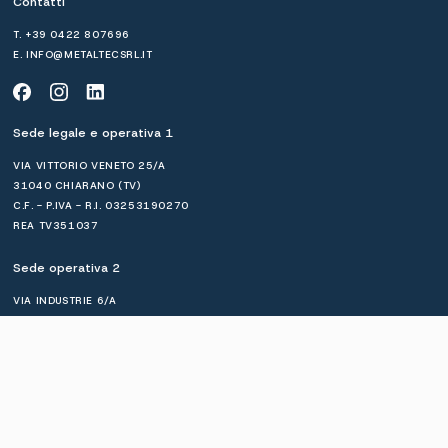
Contatti
T.
+39 0422 807696
E.
INFO@METALTECSRL.IT
Sede legale e operativa 1
VIA VITTORIO VENETO 25/A
31040 CHIARANO (TV)
C.F. - P.IVA - R.I. 03253190270
REA TV351037
Sede operativa 2
VIA INDUSTRIE 6/A
31040 SALGAREDA (TV)
COPYRIGHT © 2026 METALTEC S.R.L. - TUTTI I DIRITTI RISERVATI. VIA VITTORIO VENETO 25/A
31040 CHIARANO (TV) ITALIA
PRIVACY POLICY
PREFERENZE DI PRIVACY
COOKIE POLICY
CREDITS