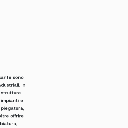
esante sono
dustriali. In
 strutture
 impianti e
 piegatura,
tre offrire
bbiatura,