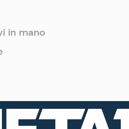
vi in mano
e