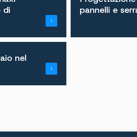
 di
pannelli e ser
aio nel