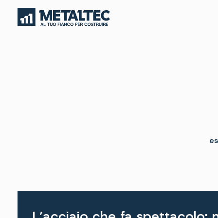
es
L’acciaio che fa spettacolo: 