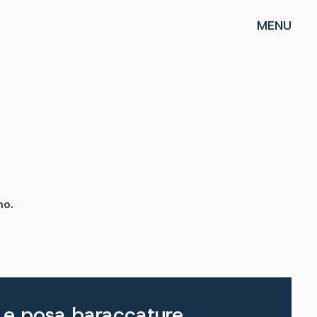
MENU
no.
 e posa baraccature,